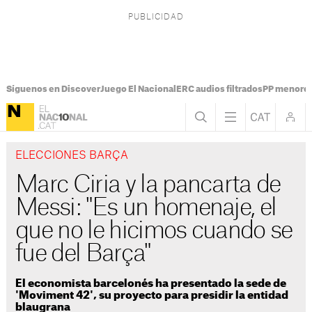
Síguenos en Discover
Juego El Nacional
ERC audios filtrados
PP menores
ELECCIONES BARÇA
Marc Ciria y la pancarta de
Messi: "Es un homenaje, el
que no le hicimos cuando se
fue del Barça"
El economista barcelonés ha presentado la sede de
'Moviment 42', su proyecto para presidir la entidad
blaugrana