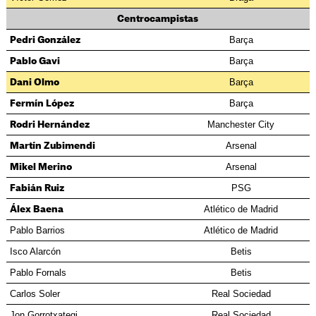
Centrocampistas
Barça
Pedri González
Barça
Pablo Gavi
Barça
Dani Olmo
Barça
Fermín López
Manchester City
Rodri Hernández
Arsenal
Martín Zubimendi
Arsenal
Mikel Merino
PSG
Fabián Ruiz
Atlético de Madrid
Álex Baena
Pablo Barrios
Atlético de Madrid
Isco Alarcón
Betis
Pablo Fornals
Betis
Carlos Soler
Real Sociedad
Jon Gorrotxategi
Real Sociedad