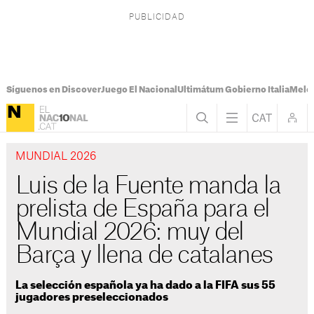
Síguenos en Discover
Juego El Nacional
Ultimátum Gobierno Italia
Melon
MUNDIAL 2026
Luis de la Fuente manda la
prelista de España para el
Mundial 2026: muy del
Barça y llena de catalanes
La selección española ya ha dado a la FIFA sus 55
jugadores preseleccionados