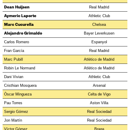
Real Madrid
Dean Huijsen
Athletic Club
Aymeric Laporte
Chelsea
Marc Cucurella
Bayer Leverkusen
Alejandro Grimaldo
Carlos Romero
Espanyol
Fran García
Real Madrid
Marc Pubill
Atlético de Madrid
Robin Le Normand
Atlético de Madrid
Dani Vivian
Athletic Club
Cristhian Mosquera
Arsenal
Òscar Mingueza
Celta de Vigo
Pau Torres
Aston Villa
Sergio Gómez
Real Sociedad
Jon Martín
Real Sociedad
Víctor Gómez
Braga