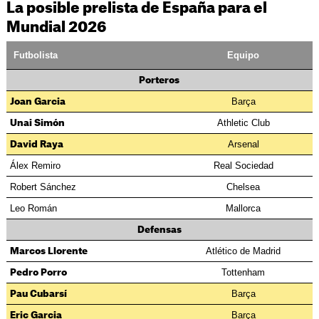
La posible prelista de España para el
Mundial 2026
Futbolista
Equipo
Porteros
Barça
Joan Garcia
Athletic Club
Unai Simón
Arsenal
David Raya
Álex Remiro
Real Sociedad
Robert Sánchez
Chelsea
Leo Román
Mallorca
Defensas
Atlético de Madrid
Marcos Llorente
Tottenham
Pedro Porro
Barça
Pau Cubarsí
Barça
Eric Garcia