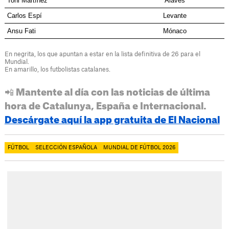
Toni Martínez
Alavés
Carlos Espí
Levante
Ansu Fati
Mónaco
En negrita, los que apuntan a estar en la lista definitiva de 26 para el
Mundial.
En amarillo, los futbolistas catalanes.
📲 Mantente al día con las noticias de última
hora de Catalunya, España e Internacional.
Descárgate aquí la app gratuita de El Nacional
FÚTBOL
SELECCIÓN ESPAÑOLA
MUNDIAL DE FÚTBOL 2026