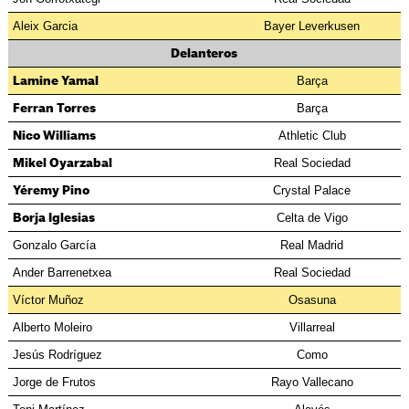
Aleix Garcia
Bayer Leverkusen
Delanteros
Barça
Lamine Yamal
Barça
Ferran Torres
Athletic Club
Nico Williams
Real Sociedad
Mikel Oyarzabal
Crystal Palace
Yéremy Pino
Celta de Vigo
Borja Iglesias
Gonzalo García
Real Madrid
Ander Barrenetxea
Real Sociedad
Víctor Muñoz
Osasuna
Alberto Moleiro
Villarreal
Jesús Rodríguez
Como
Jorge de Frutos
Rayo Vallecano