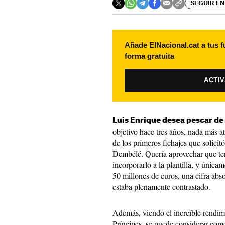
SEGUIR EN
Añade ElNacional.cat a tus f
forma gratuita
ACTI
Luis Enrique desea pescar de
objetivo hace tres años, nada más a
de los primeros fichajes que solici
Dembélé. Quería aprovechar que tení
incorporarlo a la plantilla, y única
50 millones de euros, una cifra abs
estaba plenamente contrastado.
Además, viendo el increíble rendim
Príncipes, se puede considerar como