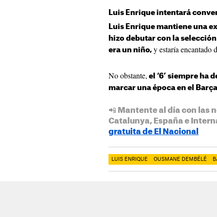
Luis Enrique intentará conve
Luis Enrique mantiene una ex
hizo debutar con la selecció
y estaría encantado d
era un niño,
No obstante,
el ‘6’ siempre ha 
marcar una época en el Barç
📲 Mantente al día con las n
Catalunya, España e Intern
gratuita de El Nacional
LUIS ENRIQUE
OUSMANE DEMBÉLÉ
B