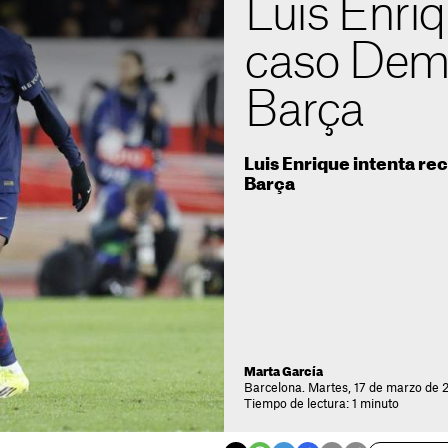
Luis Enriq
caso Demb
Barça
Luis Enrique intenta rec
Barça
Marta García
Barcelona. Martes, 17 de marzo de 
Tiempo de lectura: 1 minuto