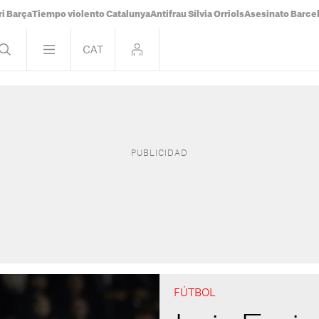
i Barça
Tiempo violento Catalunya
Antifrau Sílvia Orriols
Asesinato Barce
FÚTBOL