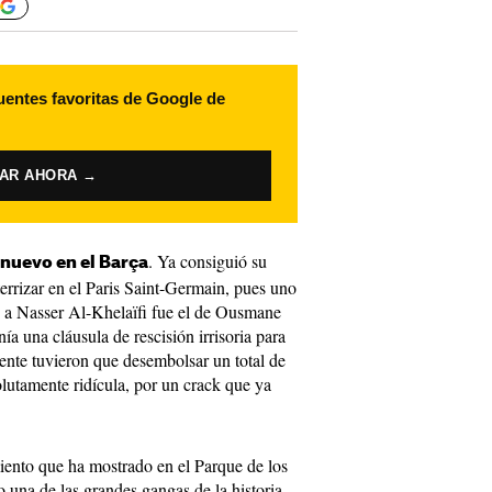
uentes favoritas de Google de
VAR AHORA →
. Ya consiguió su
 nuevo en el Barça
terrizar en el Paris Saint-Germain, pues uno
tó a Nasser Al-Khelaïfi fue el de Ousmane
a una cláusula de rescisión irrisoria para
mente tuvieron que desembolsar un total de
olutamente ridícula, por un crack que ya
iento que ha mostrado en el Parque de los
 una de las grandes gangas de la historia.