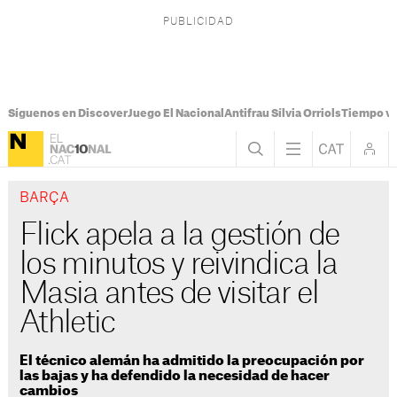
Síguenos en Discover
Juego El Nacional
Antifrau Sílvia Orriols
Tiempo vi
BARÇA
Flick apela a la gestión de
los minutos y reivindica la
Masia antes de visitar el
Athletic
El técnico alemán ha admitido la preocupación por
las bajas y ha defendido la necesidad de hacer
cambios