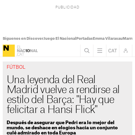
Síguenos en Discover
Juego El Nacional
Portadas
Emma Vilarasau
Marru
FÚTBOL
Una leyenda del Real
Madrid vuelve a rendirse al
estilo del Barça: "Hay que
felicitar a Hansi Flick"
Después de asegurar que Pedri era lo mejor del
mundo, se deshace en elogios hacia un conjunto
culé admirado en toda Europa