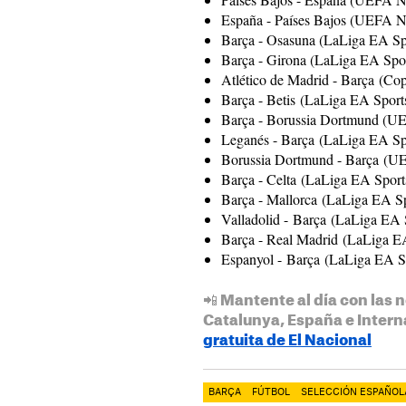
España - Países Bajos (UEFA N
Barça - Osasuna (LaLiga EA Spo
Barça - Girona (LaLiga EA Spor
Atlético de Madrid - Barça (Copa
Barça - Betis (LaLiga EA Sports)
Barça - Borussia Dortmund (UE
Leganés - Barça (LaLiga EA Spor
Borussia Dortmund - Barça (UE
Barça - Celta (LaLiga EA Sports
Barça - Mallorca (LaLiga EA Spo
Valladolid - Barça (LaLiga EA 
Barça - Real Madrid (LaLiga E
Espanyol - Barça (LaLiga EA S
📲 Mantente al día con las n
Catalunya, España e Intern
gratuita de El Nacional
BARÇA
FÚTBOL
SELECCIÓN ESPAÑOL