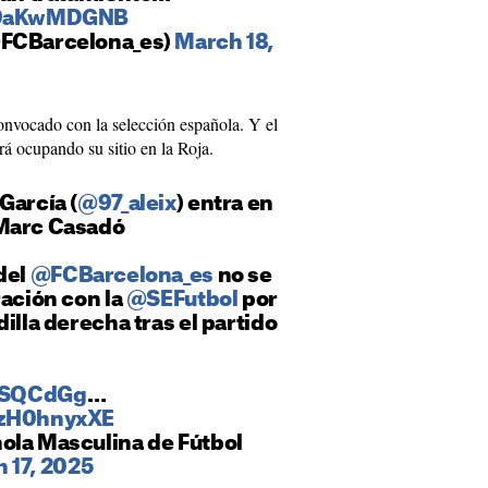
/j9aKwMDGNB
@FCBarcelona_es)
March 18,
onvocado con la selección española. Y el
á ocupando su sitio en la Roja.
x García (
@97_aleix
) entra en
 Marc Casadó
 del
@FCBarcelona_es
no se
ración con la
@SEFutbol
por
illa derecha tras el partido
ciSQCdGg
…
uzH0hnyxXE
ola Masculina de Fútbol
 17, 2025