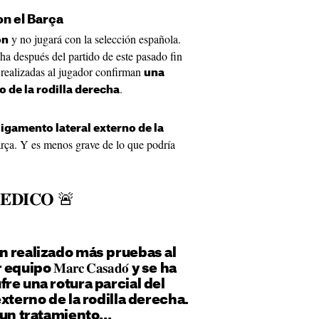
n el Barça
y no jugará con la selección española.
ón
ha después del partido de este pasado fin
 realizadas al jugador confirman
una
.
o de la rodilla derecha
ligamento lateral externo de la
arça. Y es menos grave de lo que podría
́𝐃𝐈𝐂𝐎 🚨
n realizado más pruebas al
po 𝐌𝐚𝐫𝐜 𝐂𝐚𝐬𝐚𝐝𝐨́ y se ha
re una rotura parcial del
xterno de la rodilla derecha.
á un tratamiento…