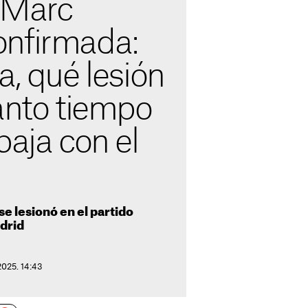
 Marc
nfirmada:
a, qué lesión
ánto tiempo
baja con el
e lesionó en el partido
adrid
2025. 14:43