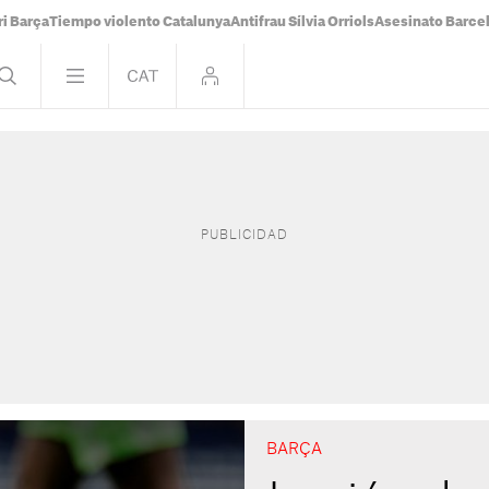
i Barça
Tiempo violento Catalunya
Antifrau Sílvia Orriols
Asesinato Barce
BARÇA