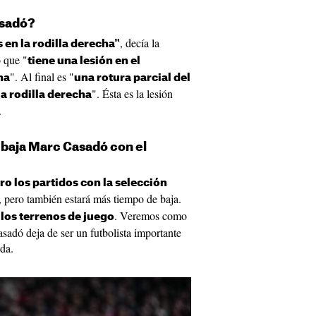
sadó
?
, decía la
 en la rodilla derecha"
 que "
tiene una lesión en el
". Al final es "
ha
una rotura parcial del
". Ésta es la lesión
la rodilla derecha
.
 baja Marc Casadó con el
o los partidos con la selección
, pero también estará más tiempo de baja.
. Veremos como
los terrenos de juego
asadó deja de ser un futbolista importante
da.