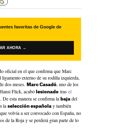
uentes favoritas de Google de
VAR AHORA →
o oficial en el que confirma que Marc
 ligamento externo de su rodilla izquierda,
 de dos meses.
, uno de los
Marc Casadó
 Hansi Flick, acabó
tras
el
lesionado
d
. De esta manera se confirma la
del
baja
on la
y también
selección española
, que volvía a ser convocado con España, no
s de la Roja y se perderá gran parte de lo