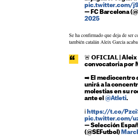
pic.twitter.com
— FC Barcelona (
2025
Se ha confirmado que deja de ser c
también catalán Aleix Garcia acabar
🚨 𝗢𝗙𝗜𝗖𝗜𝗔𝗟 | Alei
convocatoria por
⁠➡️ El mediocentro
unirá a la concent
molestias en su rod
ante el
@Atleti
.
ℹ️
https://t.co/Pz
pic.twitter.com/
— Selección Españ
(@SEFutbol)
March