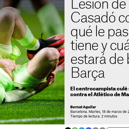
Lesión de
Casadó co
qué le pas
tiene y cu
estará de 
Barça
El centrocampista culé s
contra el Atlético de M
Bernat Aguilar
Barcelona. Martes, 18 de marzo de 
Tiempo de lectura: 2 minutos