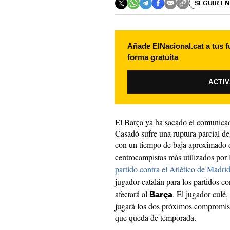
SEGUIR EN
Añade ElNacional.cat a tus f
forma gratuita
ACTI
El Barça ya ha sacado el comunicad
Casadó sufre una ruptura parcial del
con un tiempo de baja aproximado
centrocampistas más utilizados por
partido contra el Atlético de Madri
jugador catalán para los partidos c
afectará al
. El jugador culé
Barça
jugará los dos próximos compromiso
que queda de temporada.