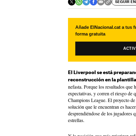
SEGUIR EN
Añade ElNacional.cat a tus f
forma gratuita
ACTI
El Liverpool se está prepara
reconstrucción en la plantilla
nefasta. Porque los resultados que 
expectativas, y corren el riesgo de 
Champions League. El proyecto de J
solución que le encuentran es hacer
desprendiéndose de los jugadores q
estrellas.
Y la posición que más priorizan ref