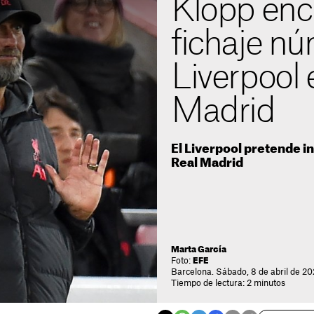
Klopp enc
fichaje nú
Liverpool 
Madrid
El Liverpool pretende in
Real Madrid
Marta García
Foto:
EFE
Barcelona. Sábado, 8 de abril de 2
Tiempo de lectura: 2 minutos