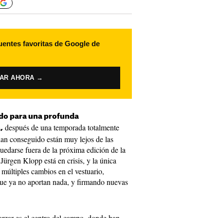
uentes favoritas de Google de
VAR AHORA →
ndo para una profunda
después de una temporada totalmente
,
han conseguido están muy lejos de las
quedarse fuera de la próxima edición de la
ürgen Klopp está en crisis, y la única
 múltiples cambios en el vestuario,
ue ya no aportan nada, y firmando nuevas
orzar es el centro del campo, donde han