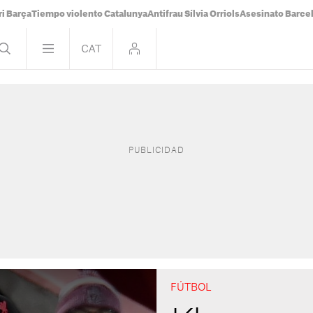
i Barça
Tiempo violento Catalunya
Antifrau Sílvia Orriols
Asesinato Barce
FÚTBOL