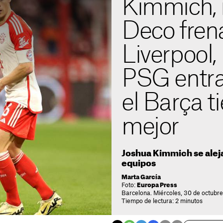
Kimmich, 
Deco frena
Liverpool,
PSG entra
el Barça t
mejor
Joshua Kimmich se aleja
equipos
Marta García
Foto:
Europa Press
Barcelona. Miércoles, 30 de octubre
Tiempo de lectura: 2 minutos