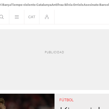
i Barça
Tiempo violento Catalunya
Antifrau Sílvia Orriols
Asesinato Barce
FÚTBOL