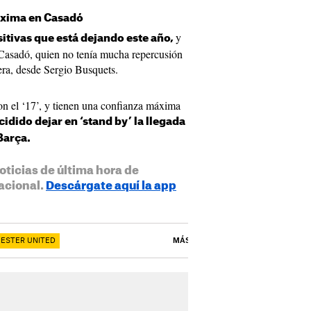
áxima en Casadó
y
sitivas que está dejando este año,
Casadó, quien no tenía mucha repercusión
era, desde Sergio Busquets.
n el ‘17’, y tienen una confianza máxima
idido dejar en ‘stand by’ la llegada
Barça.
oticias de última hora de
acional.
Descárgate aquí la app
ESTER UNITED
MÁS