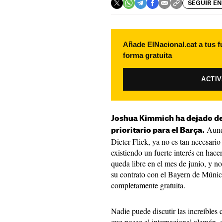
SEGUIR EN
Añade ElNacional.cat a tus f
forma gratuita
ACTI
Joshua Kimmich ha dejado de
Aunqu
prioritario para el Barça.
Dieter Flick, ya no es tan necesar
existiendo un fuerte interés en hac
queda libre en el mes de junio, y n
su contrato con el Bayern de Múnich
completamente gratuita.
Nadie puede discutir las increíbles 
que posee el internacional alemán,