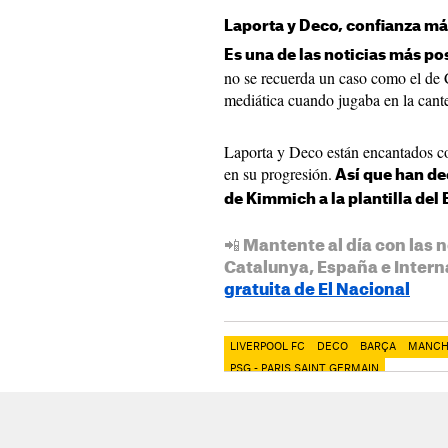
Laporta y Deco, confianza m
Es una de las noticias más po
no se recuerda un caso como el de 
mediática cuando jugaba en la cant
Laporta y Deco están encantados co
en su progresión.
Así que han dec
de Kimmich a la plantilla del 
📲 Mantente al día con las n
Catalunya, España e Intern
gratuita de El Nacional
LIVERPOOL FC
DECO
BARÇA
MANCH
PSG - PARIS SAINT GERMAIN