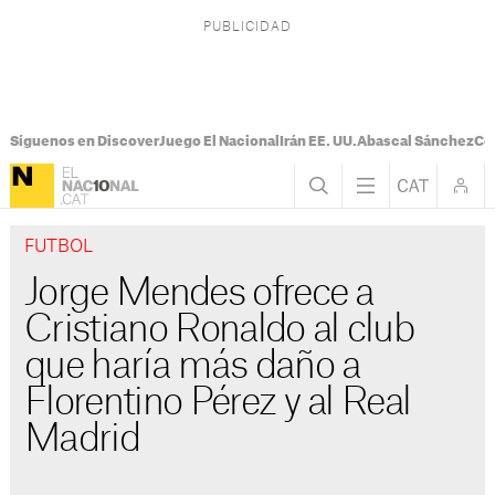
Síguenos en Discover
Juego El Nacional
Irán EE. UU.
Abascal Sánchez
Con
FUTBOL
Jorge Mendes ofrece a
Cristiano Ronaldo al club
que haría más daño a
Florentino Pérez y al Real
Madrid