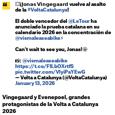
💥¡𝗝𝗼𝗻𝗮𝘀 𝗩𝗶𝗻𝗴𝗲𝗴𝗮𝗮𝗿𝗱 vuelve al asalto
de la
#VoltaCatalunya
!
El doble vencedor del
@LeTour
ha
anunciado la prueba catalana en su
calendario 2026 en la concentración de
@vismaleaseabike
⚡️
Can't wait to see you, Jonas!🤩
📸:
@vismaleaseabike
https://t.co/F1LbOXrtfS
pic.twitter.com/VlyiPaYEwG
— Volta a Catalunya (@VoltaCatalunya)
January 13, 2026
Vingegaard y Evenepoel, grandes
protagonistas de la Volta a Catalunya
2026