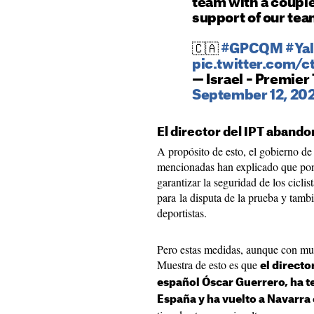
team with a coupl
support of our tea
🇨🇦
#GPCQM
#Yal
pic.twitter.com/
— Israel – Premie
September 12, 20
El director del IPT abando
A propósito de esto, el gobierno de
mencionadas han explicado que pon
garantizar la seguridad de los cicli
para la disputa de la prueba y tambi
deportistas.
Pero estas medidas, aunque con muc
Muestra de esto es que
el directo
español Óscar Guerrero, ha t
España y ha vuelto a Navarra 