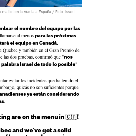
o maillot en la Vuelta a España / Foto: Israel-
ambiar el nombre del equipo por las
llamarse al menos
para las próximas
,
tará el equipo en Canadá
e Quebec y también en el Gran Premio de
e las dos pruebas, confirmó que "
nos
".
palabra Israel de todo lo posible
tar evitar los incidentes que ha tenido el
embargo, quizás no son suficientes porque
 canadienses ya están considerando
.
as
cing are on the menu in 🇨🇦!
ébec and we've got a solid