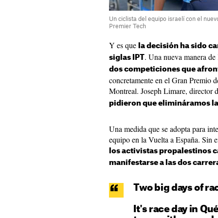
Un ciclista del equipo israelí con el nuev
Premier Tech
Y es que
la decisión ha sido c
. Una nueva manera de 
siglas IPT
dos competiciones que afron
concretamente en el Gran Premio d
Montreal. Joseph Limare, director d
pidieron que elimináramos la 
Una medida que se adopta para inten
equipo en la Vuelta a España. Sin 
los activistas propalestinos
manifestarse a las dos carrer
Two big days of ra
It's race day in Qu