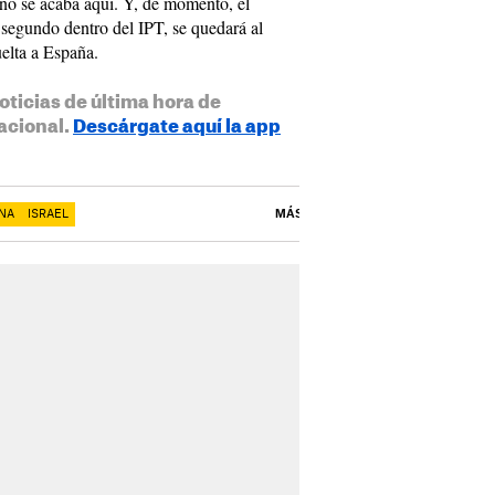
í no se acaba aquí. Y, de momento, el
 segundo dentro del IPT, se quedará al
uelta a España.
oticias de última hora de
acional.
Descárgate aquí la app
INA
ISRAEL
MÁS