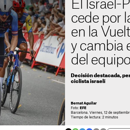
El Israel-
cede por l
en la Vuel
y cambia 
del equip
Decisión destacada, per
ciclista israelí
Bernat Aguilar
Foto:
EFE
Barcelona. Viernes, 12 de septiembr
Tiempo de lectura: 2 minutos