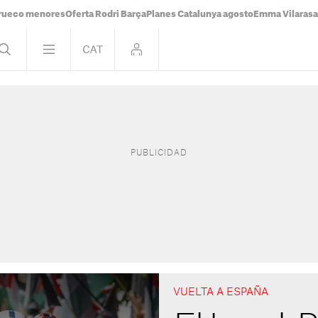
rueco menores
Oferta Rodri Barça
Planes Catalunya agosto
Emma Vilaras
VUELTA A ESPAÑA