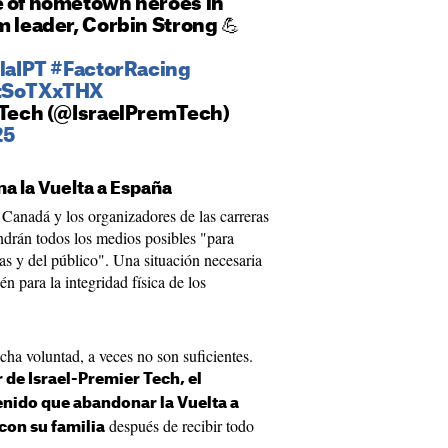
e of hometown heroes in
m leader, Corbin Strong 💪
laIPT
#FactorRacing
ctSoTXxTHX
r Tech (@IsraelPremTech)
25
na la Vuelta a España
 Canadá y los organizadores de las carreras
drán todos los medios posibles "para
stas y del público". Una situación necesaria
én para la integridad física de los
ha voluntad, a veces no son suficientes.
r de Israel-Premier Tech, el
enido que abandonar la Vuelta a
después de recibir todo
con su familia