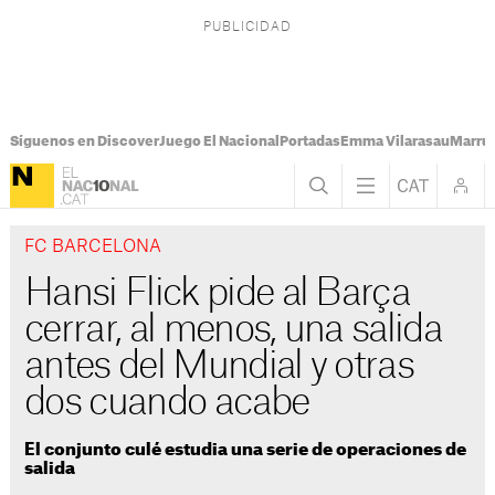
Síguenos en Discover
Juego El Nacional
Portadas
Emma Vilarasau
Marru
FC BARCELONA
Hansi Flick pide al Barça
cerrar, al menos, una salida
antes del Mundial y otras
dos cuando acabe
El conjunto culé estudia una serie de operaciones de
salida