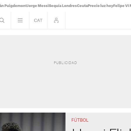
ián Puigdemont
Jorge Messi
Sequía Londres
Ceuta
Precio luz hoy
Felipe VI 
FÚTBOL