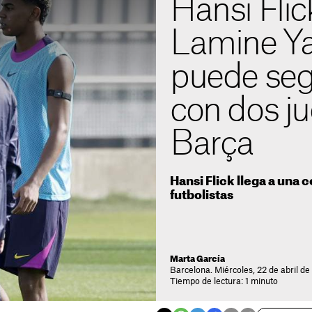
Hansi Flic
Lamine Y
puede seg
con dos j
Barça
Hansi Flick llega a una 
futbolistas
Marta García
Barcelona. Miércoles, 22 de abril de
Tiempo de lectura: 1 minuto