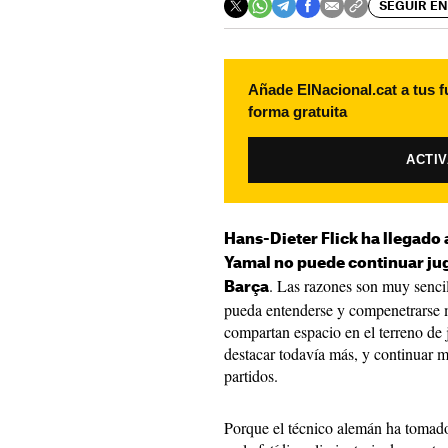
SEGUIR EN
Añade ElNacional.cat a tus f
forma gratuita
ACTI
Hans-Dieter Flick ha llegado
Yamal no puede continuar jug
. Las razones son muy sencil
Barça
pueda entenderse y compenetrarse 
compartan espacio en el terreno de 
destacar todavía más, y continuar m
partidos.
Porque el técnico alemán ha tomado