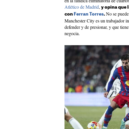
en la fatídica eliminatoria de cuarto
Atlético de Madrid
,
y opina que l
No se puede 
con
Ferran Torres
.
Manchester City es un trabajador i
defender y de presionar, y que tien
negocia.