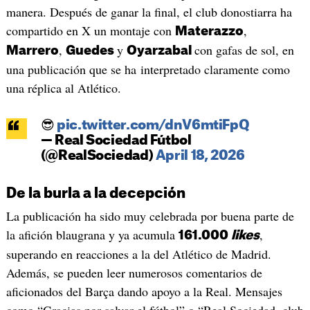
manera. Después de ganar la final, el club donostiarra ha
compartido en X un montaje con
,
Materazzo
,
y
con gafas de sol, en
Marrero
Guedes
Oyarzabal
una publicación que se ha interpretado claramente como
una réplica al Atlético.
😎
pic.twitter.com/dnV6mtiFpQ
— Real Sociedad Fútbol
(@RealSociedad)
April 18, 2026
De la burla a la decepción
La publicación ha sido muy celebrada por buena parte de
la afición blaugrana y ya acumula
,
161.000
likes
superando en reacciones a la del Atlético de Madrid.
Además, se pueden leer numerosos comentarios de
aficionados del Barça dando apoyo a la Real. Mensajes
como “Gracias por salvar el fútbol” o “Real Sociedad, club