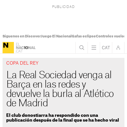
Síguenos en Discover
Juego El Nacional
Gafas eclipse
Controles vuelos I
COPA DEL REY
La Real Sociedad venga al
Barça en las redes y
devuelve la burla al Atlético
de Madrid
El club donostiarra ha respondido con una
publicación después de la final que se ha hecho viral