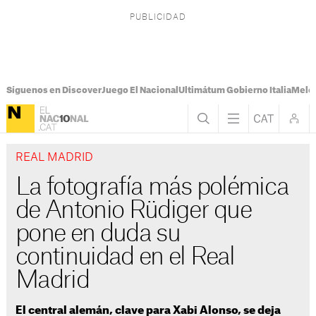
Síguenos en Discover
Juego El Nacional
Ultimátum Gobierno Italia
Melon
REAL MADRID
La fotografía más polémica
de Antonio Rüdiger que
pone en duda su
continuidad en el Real
Madrid
El central alemán, clave para Xabi Alonso, se deja