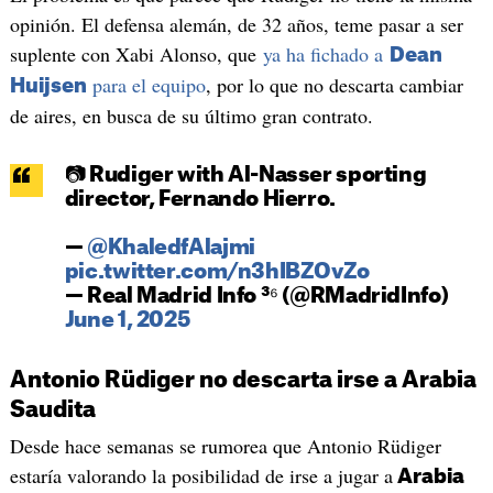
opinión. El defensa alemán, de 32 años, teme pasar a ser
suplente con Xabi Alonso, que
ya ha fichado a
Dean
para el equipo
, por lo que no descarta cambiar
Huijsen
de aires, en busca de su último gran contrato.
📷 Rudiger with Al-Nasser sporting
director, Fernando Hierro.
—
@KhaledfAlajmi
pic.twitter.com/n3hIBZOvZo
— Real Madrid Info ³⁶ (@RMadridInfo)
June 1, 2025
Antonio Rüdiger no descarta irse a Arabia
Saudita
Desde hace semanas se rumorea que Antonio Rüdiger
estaría valorando la posibilidad de irse a jugar a
Arabia