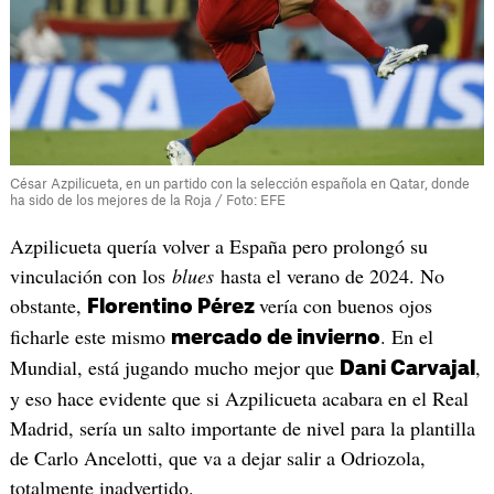
César Azpilicueta, en un partido con la selección española en Qatar, donde
ha sido de los mejores de la Roja / Foto: EFE
Azpilicueta quería volver a España pero prolongó su
vinculación con los
blues
hasta el verano de 2024. No
obstante,
vería con buenos ojos
Florentino Pérez
ficharle este mismo
. En el
mercado de invierno
Mundial, está jugando mucho mejor que
,
Dani Carvajal
y eso hace evidente que si Azpilicueta acabara en el Real
Madrid, sería un salto importante de nivel para la plantilla
de Carlo Ancelotti, que va a dejar salir a Odriozola,
totalmente inadvertido.