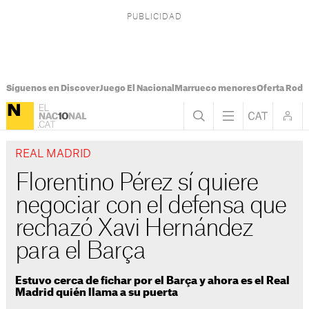
Síguenos en Discover
Juego El Nacional
Marrueco menores
Oferta Rodri
REAL MADRID
Florentino Pérez sí quiere
negociar con el defensa que
rechazó Xavi Hernández
para el Barça
Estuvo cerca de fichar por el Barça y ahora es el Real
Madrid quién llama a su puerta