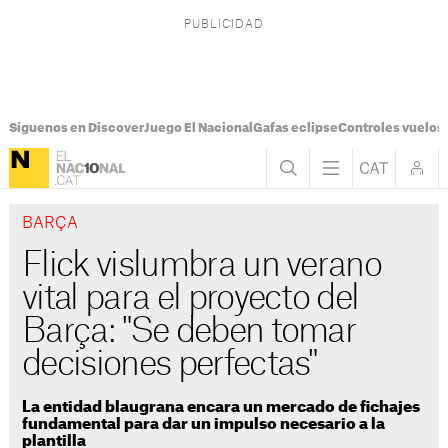
Síguenos en Discover
Juego El Nacional
Gafas eclipse
Controles vuelos I
BARÇA
Flick vislumbra un verano
vital para el proyecto del
Barça: "Se deben tomar
decisiones perfectas"
La entidad blaugrana encara un mercado de fichajes
fundamental para dar un impulso necesario a la
plantilla