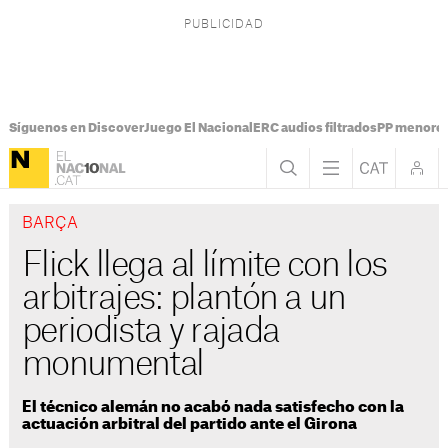
Síguenos en Discover
Juego El Nacional
ERC audios filtrados
PP menores
BARÇA
Flick llega al límite con los
arbitrajes: plantón a un
periodista y rajada
monumental
El técnico alemán no acabó nada satisfecho con la
actuación arbitral del partido ante el Girona