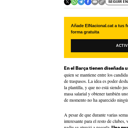
SEGUIR EN
Añade ElNacional.cat a tus f
forma gratuita
ACTI
En el Barça tienen diseñada 
quien se mantiene entre los candidat
de traspasos. La idea es poder desh
la plantilla, y que no está siendo ju
masa salarial y obtener también un
de momento no ha aparecido ningún 
A pesar de que durante varias sema
interesante para el resto de clubes,
nadie se atrevió a pagarla.
Una mue