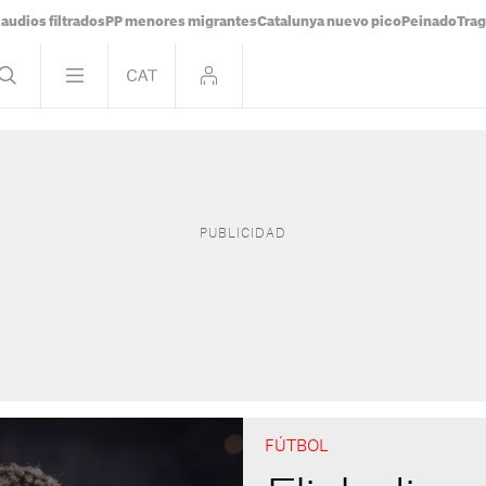
audios filtrados
PP menores migrantes
Catalunya nuevo pico
Peinado
Trag
FÚTBOL