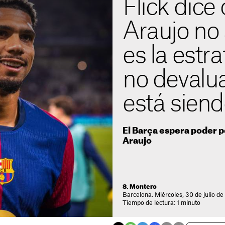
Flick dice
Araujo no 
es la estr
no devalu
está siend
El Barça espera poder p
Araujo
S. Montero
Barcelona. Miércoles, 30 de julio de
Tiempo de lectura: 1 minuto