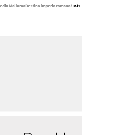
edia Mallorca
Destino imperio romano
Eclipse solar mapa
Precio de la luz
MÁS