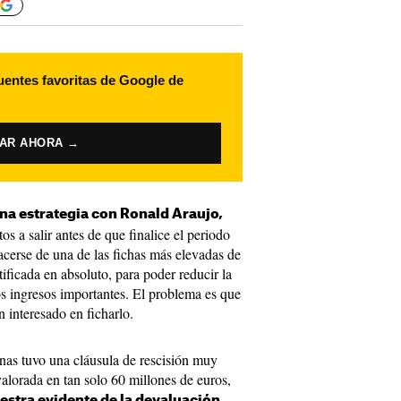
uentes favoritas de Google de
VAR AHORA →
una estrategia con Ronald Araujo,
os a salir antes de que finalice el periodo
acerse de una de las fichas más elevadas de
stificada en absoluto, para poder reducir la
os ingresos importantes. El problema es que
interesado en ficharlo.
nas tuvo una cláusula de rescisión muy
 valorada en tan solo 60 millones de euros,
stra evidente de la devaluación