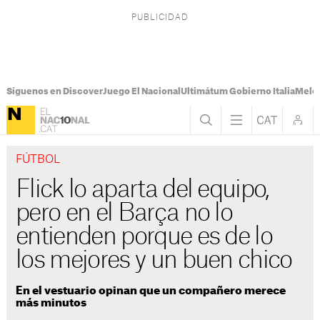
Síguenos en Discover
Juego El Nacional
Ultimátum Gobierno Italia
Melon
FÚTBOL
Flick lo aparta del equipo,
pero en el Barça no lo
entienden porque es de lo
los mejores y un buen chico
En el vestuario opinan que un compañero merece
más minutos