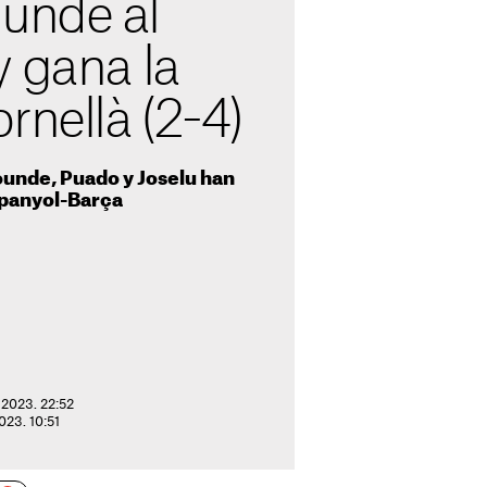
hunde al
y gana la
rnellà (2-4)
unde, Puado y Joselu han
Espanyol-Barça
 2023. 22:52
023. 10:51