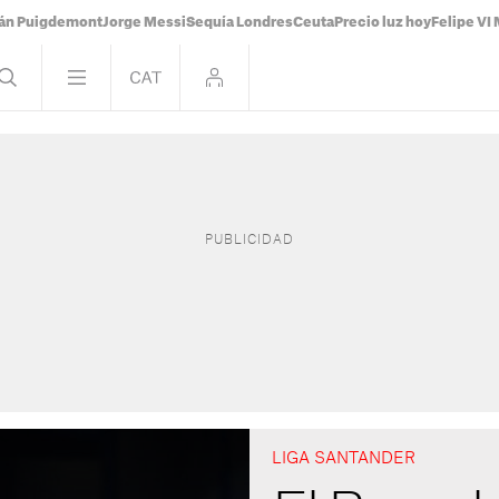
ián Puigdemont
Jorge Messi
Sequía Londres
Ceuta
Precio luz hoy
Felipe VI 
LIGA SANTANDER