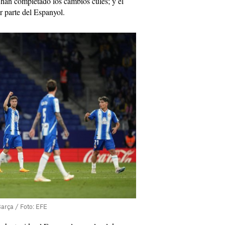
han completado los cambios culés; y el
 parte del Espanyol.
Barça / Foto: EFE