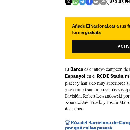
SEGUIR EN
Añade ElNacional.cat a tus f
forma gratuita
ACTI
El
es el nuevo campeón de 
Barça
en el
Espanyol
RCDE Stadium
placer y han sido muy superiores a
y se complican un poco más sus op
División. Robert Lewandowski por p
Kounde, Javi Puado y Joselu Mato h
dos caras.
🏆 Rúa del Barcelona de Camp
por qué calles pasará