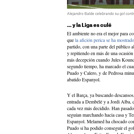
Alejandro Balde celebrando su gol contr
... y la Liga es culé
El ambiente no era el mejor para co
que
la afición perica se ha mostra
partido, con una parte del públic
y repitiendo en más de una ocasión l
más decepción cuando Jules Kounde,
segundo tiempo, ha marcado el cuar
Puado y Calero, y de Pedrosa minu
abatido Espanyol.
Y el Barça, ya buscando descansos
entrada a Dembélé y a Jordi Alba, 
cada vez más decidido. Han pasado 
seguían marchando hacia casa y Ter
Espanyol. Melamed ha chocado con 
Puado sí ha podido conseguir el go