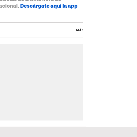
acional.
Descárgate aquí la app
MÁS