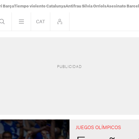
i Barça
Tiempo violento Catalunya
Antifrau Sílvia Orriols
Asesinato Barce
JUEGOS OLÍMPICOS