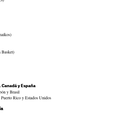
naikos)
 Basket)
a, Canadá y España
pón y Brasil
, Puerto Rico y Estados Unidos
da