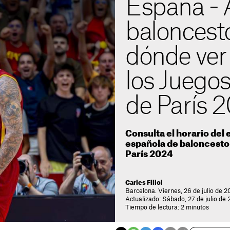
España - A
baloncesto
dónde ver 
los Juego
de París 
Consulta el horario del 
española de baloncesto
París 2024
Carles Fillol
Barcelona. Viernes, 26 de julio de 2
Actualizado: Sábado, 27 de julio de 
Tiempo de lectura: 2 minutos