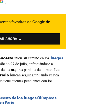
uentes favoritas de Google de
VAR AHORA →
inicia su camino en los
oncesto
Juegos
sábado 27 de julio, enfrentándose a
 de los mejores partidos del torneo. Los
buscan seguir ampliando su rica
riolo
que tiene cuentas pendientes con los
ncesto de los Juegos Olímpicos
en París