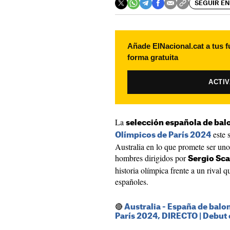
SEGUIR EN
Añade ElNacional.cat a tus f
forma gratuita
ACTI
La
selección española de bal
este 
Olímpicos de París 2024
Australia en lo que promete ser uno
hombres dirigidos por
Sergio Sca
historia olímpica frente a un rival 
españoles.
🔴
Australia - España de balo
París 2024, DIRECTO | Debut 