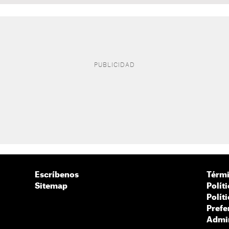
Escríbenos
Térmi
Sitemap
Polít
Polít
Prefe
Admin