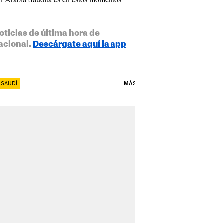
oticias de última hora de
acional.
Descárgate aquí la app
 SAUDÍ
MÁS