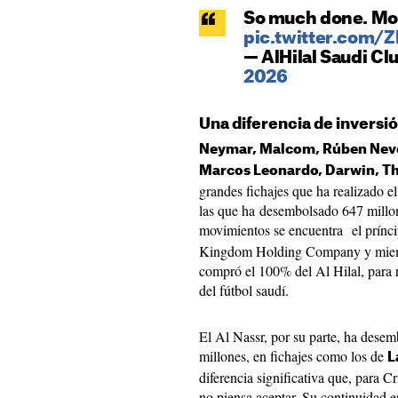
So much done. Mor
pic.twitter.com/
— AlHilal Saudi Cl
2026
Una diferencia de inversi
Neymar, Malcom, Rúben Neves
Marcos Leonardo, Darwin, T
grandes fichajes que ha realizado e
las que ha desembolsado 647 millon
movimientos se encuentra el prínc
Kingdom Holding Company y miembr
compró el 100% del Al Hilal, para 
del fútbol saudí.
El Al Nassr, por su parte, ha dese
millones, en fichajes como los de
L
diferencia significativa que, para C
no piensa aceptar. Su continuidad 