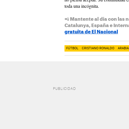
toda una incógnita.
📲 Mantente al día con las n
Catalunya, España e Intern
gratuita de El Nacional
FÚTBOL
CRISTIANO RONALDO
ARABIA