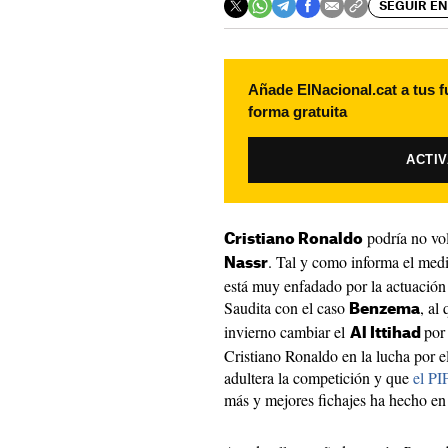
SEGUIR EN
Añade ElNacional.cat a tus f
forma gratuita
ACTI
podría no vol
Cristiano Ronaldo
. Tal y como informa el med
Nassr
está muy enfadado por la actuación 
Saudita con el caso
, al
Benzema
invierno cambiar el
por
Al Ittihad
Cristiano Ronaldo en la lucha por el
adultera la competición y que
el PI
más y mejores fichajes ha hecho en