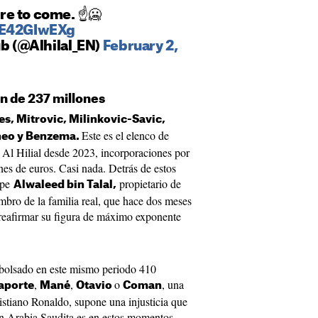
e to come. ☝️🥶
ZE42GIwEXg
ub (@Alhilal_EN)
February 2,
ón de 237 millones
, Mitrovic, Milinkovic-Savic,
Este es el elenco de
heo y Benzema.
l Al Hilial desde 2023, incorporaciones por
es de euros. Casi nada. Detrás de estos
ipe
propietario de
Alwaleed bin Talal,
o de la familia real, que hace dos meses
reafirmar su figura de máximo exponente
mbolsado en este mismo periodo 410
,
,
o
, una
aporte
Mané
Otavio
Coman
ristiano Ronaldo, supone una injusticia que
en Arabia Saudita es en estos momentos