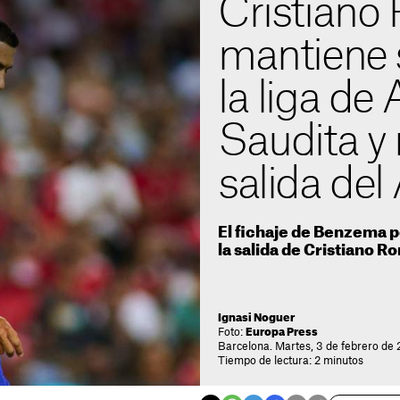
Cristiano
mantiene 
la liga de 
Saudita y
salida del
El fichaje de Benzema po
la salida de Cristiano R
Ignasi Noguer
Foto:
Europa Press
Barcelona. Martes, 3 de febrero de 
Tiempo de lectura: 2 minutos