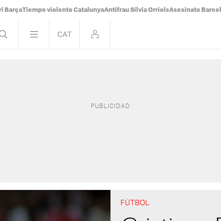
i Barça
Tiempo violento Catalunya
Antifrau Sílvia Orriols
Asesinato Barce
FÚTBOL