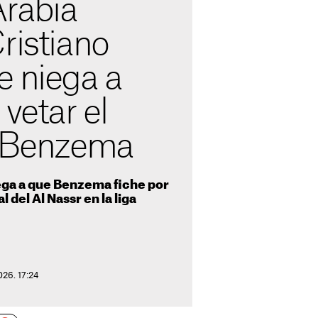
Arabia
ristiano
e niega a
 vetar el
e Benzema
ega a que Benzema fiche por
al del Al Nassr en la liga
026. 17:24