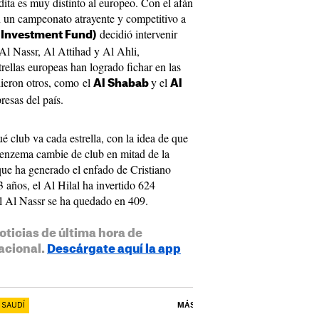
dita es muy distinto al europeo. Con el afán
n un campeonato atrayente y competitivo a
decidió intervenir
c Investment Fund)
 Al Nassr, Al Attihad y Al Ahli,
rellas europeas han logrado fichar en las
dieron otros, como el
y el
Al Shabab
Al
esas del país.
é club va cada estrella, con la idea de que
Benzema cambie de club en mitad de la
 que ha generado el enfado de Cristiano
 años, el Al Hilal ha invertido 624
el Al Nassr se ha quedado en 409.
oticias de última hora de
acional.
Descárgate aquí la app
 SAUDÍ
MÁS