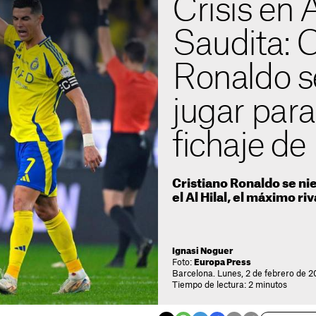
Crisis en 
Saudita: C
Ronaldo s
jugar para
fichaje d
Cristiano Ronaldo se ni
el Al Hilal, el máximo riv
Ignasi Noguer
Foto:
Europa Press
Barcelona. Lunes, 2 de febrero de 2
Tiempo de lectura: 2 minutos