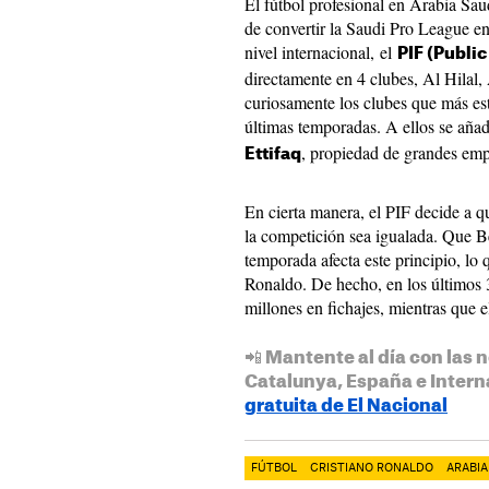
El fútbol profesional en Arabia Sau
de convertir la Saudi Pro League e
nivel internacional, el
PIF (Publi
directamente en 4 clubes, Al Hilal,
curiosamente los clubes que más est
últimas temporadas. A ellos se aña
, propiedad de grandes empr
Ettifaq
En cierta manera, el PIF decide a qu
la competición sea igualada. Que 
temporada afecta este principio, lo
Ronaldo. De hecho, en los últimos 3
millones en fichajes, mientras que 
📲 Mantente al día con las n
Catalunya, España e Intern
gratuita de El Nacional
FÚTBOL
CRISTIANO RONALDO
ARABIA