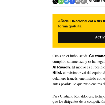
SEGUIR EN
Añade ElNacional.cat a tus f
forma gratuita
ACTI
Crisis en el fútbol saudí.
Cristian
cumplido su amenaza y se ha negado
. El motivo es el posible
Al Riyadh
el máximo rival del equipo de
Hilal,
delantero francés, enemistado con e
antes posible, lo que puso encima de
Para Cristiano Ronaldo, este fichaj
que los dirigentes de la competición