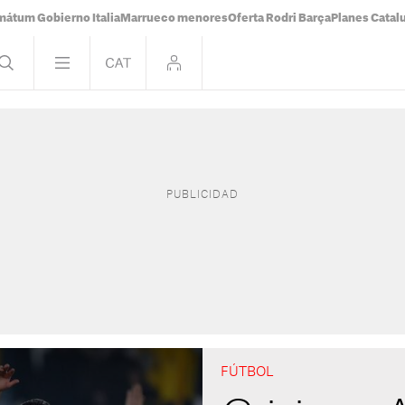
mátum Gobierno Italia
Marrueco menores
Oferta Rodri Barça
Planes Catal
FÚTBOL