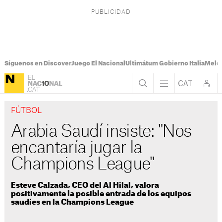
Síguenos en Discover
Juego El Nacional
Ultimátum Gobierno Italia
Melon
FÚTBOL
Arabia Saudí insiste: "Nos
encantaría jugar la
Champions League"
Esteve Calzada, CEO del Al Hilal, valora
positivamente la posible entrada de los equipos
saudíes en la Champions League