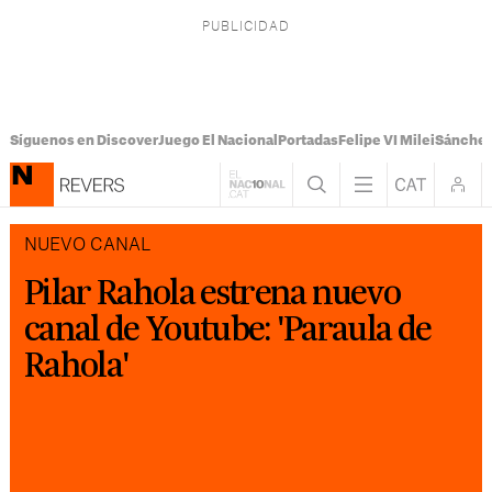
Síguenos en Discover
Juego El Nacional
Portadas
Felipe VI Milei
Sánchez
NUEVO CANAL
Pilar Rahola estrena nuevo
canal de Youtube: 'Paraula de
Rahola'