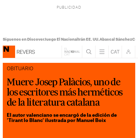
Síguenos en Discover
Juego El Nacional
Irán EE. UU.
Abascal Sánchez
Con
OBITUARIO
Muere Josep Palàcios, uno de
los escritores más herméticos
de la literatura catalana
El autor valenciano se encargó de la edición de
'Tirant lo Blanc' ilustrada por Manuel Boix