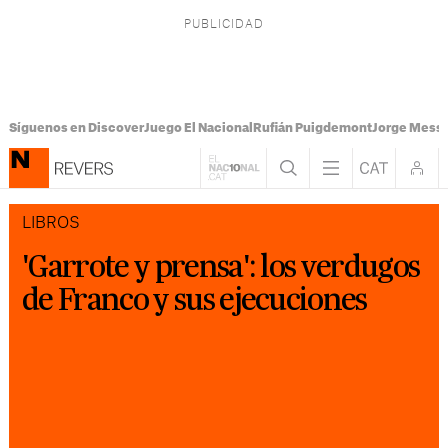
Síguenos en Discover
Juego El Nacional
Rufián Puigdemont
Jorge Messi
LIBROS
'Garrote y prensa': los verdugos
de Franco y sus ejecuciones