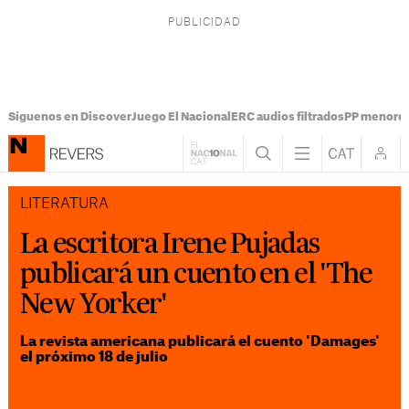
Síguenos en Discover
Juego El Nacional
ERC audios filtrados
PP menores
LITERATURA
La escritora Irene Pujadas
publicará un cuento en el 'The
New Yorker'
La revista americana publicará el cuento 'Damages'
el próximo 18 de julio