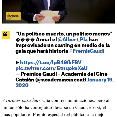
"Un político muerto, un político menos"
���� Anna I el
@Albert_Pla
han
improvisado un casting en medio de la
gala que hará historia
#PremisGaudí
▶️
https://t.co/lpB49fkFBV
pic.twitter.com/GtnqokeXeU
— Premios Gaudí – Academia del Cine
Catalán (@academiacinecat)
January 19,
2020
7 razones para huir
salía con tres nominaciones, pero al
fin tan sólo ha conseguido llevarse un Gaudí, eso sí, el
más popular: el Premio especial del público a la mejor