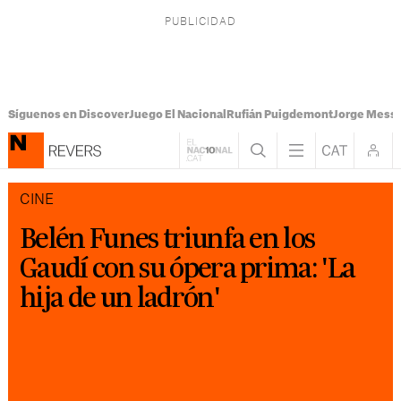
Síguenos en Discover
Juego El Nacional
Rufián Puigdemont
Jorge Messi
CINE
Belén Funes triunfa en los
Gaudí con su ópera prima: 'La
hija de un ladrón'