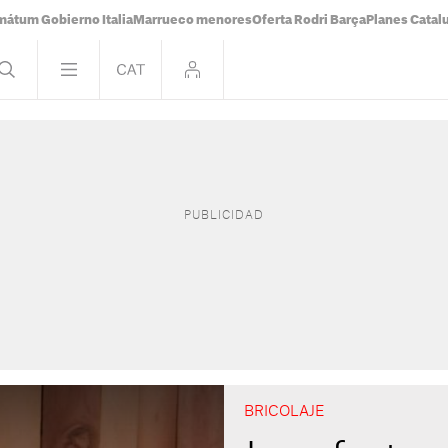
mátum Gobierno Italia
Marrueco menores
Oferta Rodri Barça
Planes Catal
BRICOLAJE