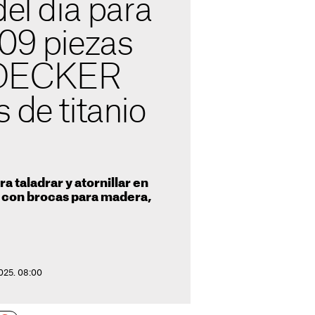
del día para
109 piezas
DECKER
 de titanio
 taladrar y atornillar en
, con brocas para madera,
025. 08:00