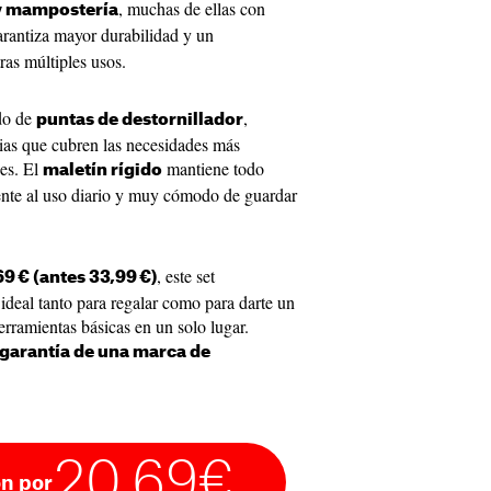
, muchas de ellas con
y mampostería
arantiza mayor durabilidad y un
ras múltiples usos.
do de
,
puntas de destornillador
ias que cubren las necesidades más
jes. El
mantiene todo
maletín rígido
tente al uso diario y muy cómodo de guardar
, este set
9 € (antes 33,99 €)
l tanto para regalar como para darte un
herramientas básicas en un solo lugar.
 garantía de una marca de
20,69€
n por