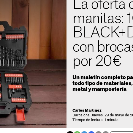
La oferta 
manitas: 
BLACK+
con brocas
por 20 €
Un maletín completo para
todo tipo de materiales
metal y mampostería
Carles Martínez
Barcelona. Jueves, 29 de mayo de 2
Tiempo de lectura: 1 minuto