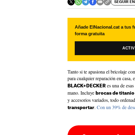
SEGUIR EN
Añade ElNacional.cat a tus f
forma gratuita
ACTI
Tanto si te apasiona el bricolaje c
para cualquier reparación en casa, 
es una de esas
BLACK+DECKER
mano. Incluye
brocas de titanio
y accesorios variados, todo ordena
.
Con un 39% de descu
transportar