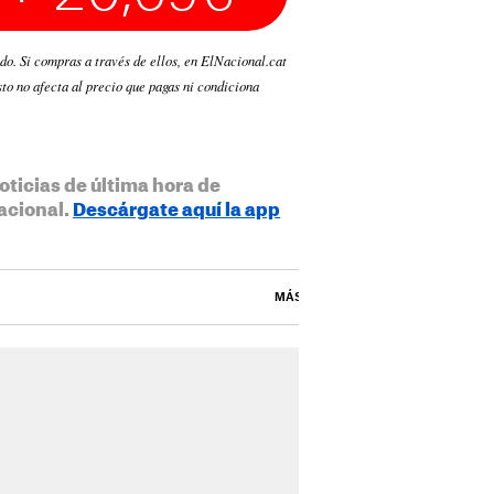
ado. Si compras a través de ellos, en ElNacional.cat
to no afecta al precio que pagas ni condiciona
oticias de última hora de
acional.
Descárgate aquí la app
MÁS