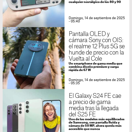
cualquier nostálgico de los 80 y 90
Domingo, 14 de septiembre de 2025
- 05:40
Pantalla OLED y
cámara Sony con OIS:
el realme 12 Plus 5G se
hunde de precio con la
Vuelta al Cole
Un smartphone de gama media que
combina diseño premium y carga
rápida de 67 W
Domingo, 14 de septiembre de 2025
- 05:35
El Galaxy S24 FE cae
a precio de gama
media tras la llegada
del S25 FE
Uno de los modelos más equilibrados
de Samsung, con pantalla fluida y
cámara de 50 MP, ahora queda más
accesible que nunca