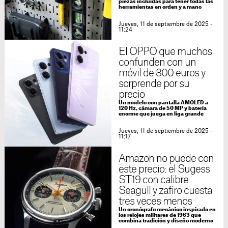
piezas incluidas para tener todas las
herramientas en orden y a mano
Jueves, 11 de septiembre de 2025 -
11:24
El OPPO que muchos
confunden con un
móvil de 800 euros y
sorprende por su
precio
Un modelo con pantalla AMOLED a
120 Hz, cámara de 50 MP y batería
enorme que juega en liga grande
Jueves, 11 de septiembre de 2025 -
11:17
Amazon no puede con
este precio: el Sugess
ST19 con calibre
Seagull y zafiro cuesta
tres veces menos
Un cronógrafo mecánico inspirado en
los relojes militares de 1963 que
combina tradición y diseño moderno