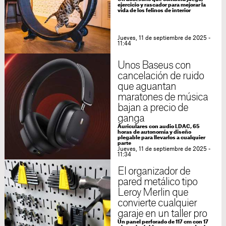
ejercicio y rascador para mejorar la
vida de los felinos de interior
Jueves, 11 de septiembre de 2025 -
11:44
Unos Baseus con
cancelación de ruido
que aguantan
maratones de música
bajan a precio de
ganga
Auriculares con audio LDAC, 65
horas de autonomía y diseño
plegable para llevarlos a cualquier
parte
Jueves, 11 de septiembre de 2025 -
11:34
El organizador de
pared metálico tipo
Leroy Merlin que
convierte cualquier
garaje en un taller pro
Un panel perforado de 117 cm con 17