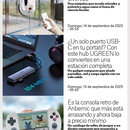
Una máquina que escala cristales y
pulveriza agua como si fuera de
ciencia ficción
Domingo, 14 de septiembre de 2025
- 05:55
¿Un solo puerto USB-
C en tu portátil? Con
este hub UGREEN lo
conviertes en una
estación completa
Un gadget compacto que añade
pantallas, red y carga rápida con un
solo cable
Domingo, 14 de septiembre de 2025
- 05:45
Es la consola retro de
Anbernic que más está
arrasando y ahora baja
a precio mínimo
Un catálogo de miles de juegos y un
diseño compacto que engancha a