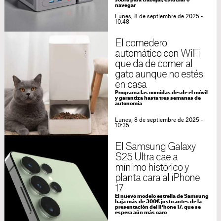
sobra para trabajar, estudiar o
navegar
Lunes, 8 de septiembre de 2025 -
10:48
El comedero
automático con WiFi
que da de comer al
gato aunque no estés
en casa
Programa las comidas desde el móvil
y garantiza hasta tres semanas de
autonomía
Lunes, 8 de septiembre de 2025 -
10:35
El Samsung Galaxy
S25 Ultra cae a
mínimo histórico y
planta cara al iPhone
17
El nuevo modelo estrella de Samsung
baja más de 300€ justo antes de la
presentación del iPhone 17, que se
espera aún más caro