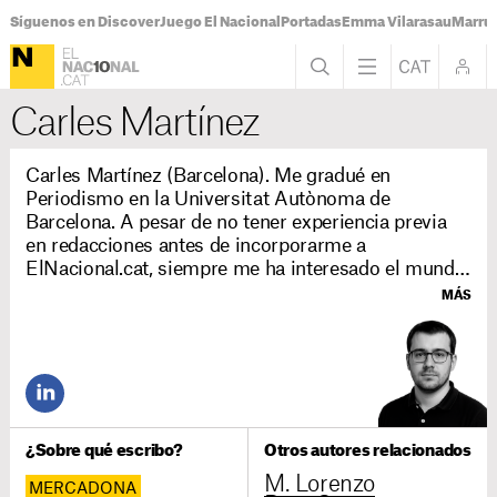
Síguenos en Discover
Juego El Nacional
Portadas
Emma Vilarasau
Marru
Carles Martínez
Carles Martínez (Barcelona). Me gradué en
Periodismo en la Universitat Autònoma de
Barcelona. A pesar de no tener experiencia previa
en redacciones antes de incorporarme a
ElNacional.cat, siempre me ha interesado el mundo
del consumo y cómo afecta a nuestro día a día. Esta
MÁS
curiosidad me ha llevado ahora a formar parte de la
sección de Consumo de ElNacional.cat, donde
colaboro en la redacción de noticias de actualidad,
reportajes y artículos divulgativos.
¿Sobre qué escribo?
Otros autores relacionados
M. Lorenzo
MERCADONA