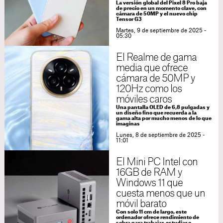
La versión global del Pixel 8 Pro baja
de precio en un momento clave, con
cámara de 50MP y el nuevo chip
Tensor G3
Martes, 9 de septiembre de 2025 -
05:30
El Realme de gama
media que ofrece
cámara de 50MP y
120Hz como los
móviles caros
Una pantalla OLED de 6,8 pulgadas y
un diseño fino que recuerda a la
gama alta por mucho menos de lo que
imaginas
Lunes, 8 de septiembre de 2025 -
11:01
El Mini PC Intel con
16GB de RAM y
Windows 11 que
cuesta menos que un
móvil barato
Con solo 11 cm de largo, este
ordenador ofrece rendimiento de