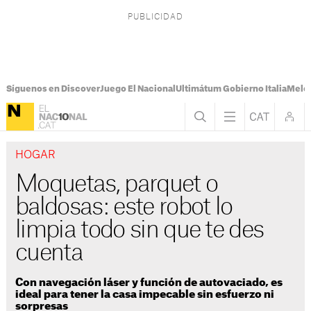
Síguenos en Discover
Juego El Nacional
Ultimátum Gobierno Italia
Melon
HOGAR
Moquetas, parquet o
baldosas: este robot lo
limpia todo sin que te des
cuenta
Con navegación láser y función de autovaciado, es
ideal para tener la casa impecable sin esfuerzo ni
sorpresas