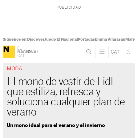
Síguenos en Discover
Juego El Nacional
Portadas
Emma Vilarasau
Marru
MODA
El mono de vestir de Lidl
que estiliza, refresca y
soluciona cualquier plan de
verano
Un mono ideal para el verano y el invierno