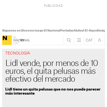
Síguenos en Discover
Juego El Nacional
Portadas
Abdoul El-Sayed
Imáge
TECNOLOGÍA
Lidl vende, por menos de 10
euros, el quita pelusas más
efectivo del mercado
Lidl tiene un quita pelusas que no nos puede parecer
más interesante