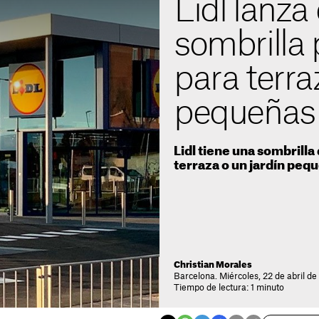
Lidl lanza 
sombrilla 
para terra
pequeñas
Lidl tiene una sombrilla 
terraza o un jardín peq
Christian Morales
Barcelona. Miércoles, 22 de abril de
Tiempo de lectura: 1 minuto