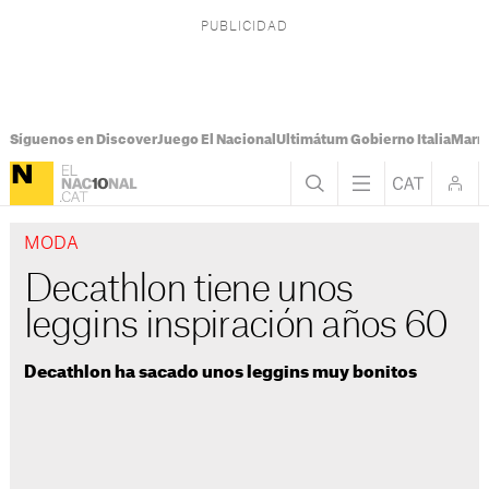
Síguenos en Discover
Juego El Nacional
Ultimátum Gobierno Italia
Marr
MODA
Decathlon tiene unos
leggins inspiración años 60
Decathlon ha sacado unos leggins muy bonitos