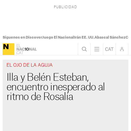
Síguenos en Discover
Juego El Nacional
Irán EE. UU.
Abascal Sánchez
Con
EL OJO DE LA AGUJA
Illa y Belén Esteban,
encuentro inesperado al
ritmo de Rosalía