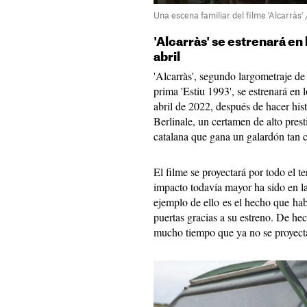
Una escena familiar del filme 'Alcarràs'
'Alcarràs' se estrenará en 
abril
'Alcarràs', segundo largometraje d
prima 'Estiu 1993', se estrenará en 
abril de 2022, después de hacer his
Berlinale, un certamen de alto prest
catalana que gana un galardón tan 
El filme se proyectará por todo el t
impacto todavía mayor ha sido en l
ejemplo de ello es el hecho que hab
puertas gracias a su estreno. De he
mucho tiempo que ya no se proyecta