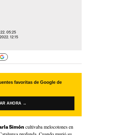
022. 05:25
2022. 12:15
uentes favoritas de Google de
VAR AHORA →
cultivaba melocotones en
arla Simón
 Catalunya profunda. Cuando murió su