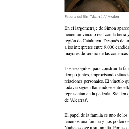
Escena del film 'Alcarràs'/ Avalon
En el largometraje de Simón aparec
tienen un vínculo real con la tierra 
región de Catalunya. Después de u
a los intérpretes entre 9.000 candid
mayores de verano de las comarcas de
Los escogidos, para construir la fa
tiempo juntos, improvisando situac
relaciones personales. El vínculo q
todavía siguen llamándose entre ell
representan en la película. Sienten q
de 'Alcarràs'.
El papel de la familia es uno de los
tenemos una familia y nos podemos i
Nadie escoge a su familia. Por eso, 