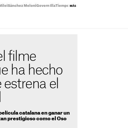
Milei
Sánchez Meloni
Govern Illa
Tiempo Catalunya
Estrenos Netflix
Planes
MÁS
el filme
ue ha hecho
e estrena el
l
 película catalana en ganar un
tan prestigioso como el Oso