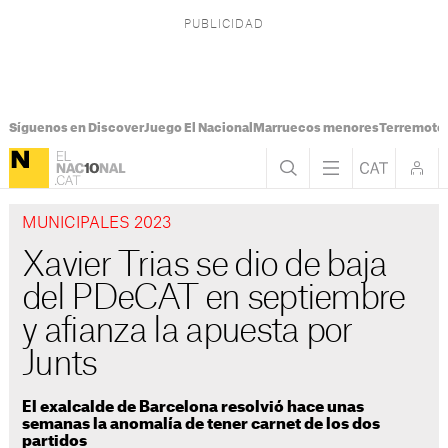
Síguenos en Discover
Juego El Nacional
Marruecos menores
Terremoto
MUNICIPALES 2023
Xavier Trias se dio de baja
del PDeCAT en septiembre
y afianza la apuesta por
Junts
El exalcalde de Barcelona resolvió hace unas
semanas la anomalía de tener carnet de los dos
partidos