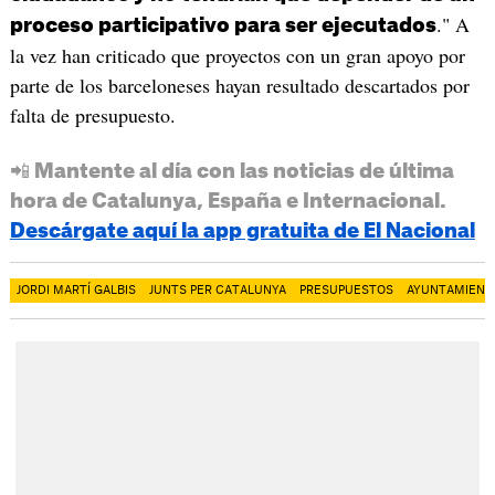
." A
proceso participativo para ser ejecutados
la vez han criticado que proyectos con un gran apoyo por
parte de los barceloneses hayan resultado descartados por
falta de presupuesto.
📲 Mantente al día con las noticias de última
hora de Catalunya, España e Internacional.
Descárgate aquí la app gratuita de El Nacional
JORDI MARTÍ GALBIS
JUNTS PER CATALUNYA
PRESUPUESTOS
AYUNTAMIENT