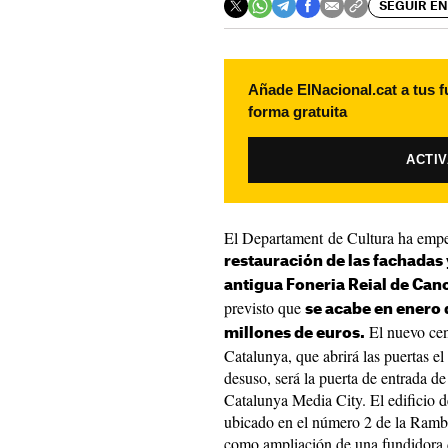
SEGUIR EN
Añade ElNacional.cat a tus f
forma gratuita
ACTI
El Departament de Cultura ha empez
restauración de las fachadas 
antigua Foneria Reial de Can
previsto que
se acabe en enero 
El nuevo cent
millones de euros.
Catalunya, que abrirá las puertas 
desuso, será la puerta de entrada de
Catalunya Media City. El edificio 
ubicado en el número 2 de la Rambl
como ampliación de una fundidora 