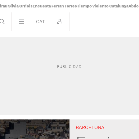
frau Sílvia Orriols
Encuesta Ferran Torres
Tiempo violento Catalunya
Abdou
BARCELONA