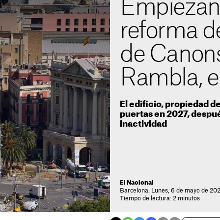
Empiezan 
reforma de
de Canons
Rambla, e
El edificio, propiedad de
puertas en 2027, despu
inactividad
El Nacional
Barcelona. Lunes, 6 de mayo de 202
Tiempo de lectura: 2 minutos