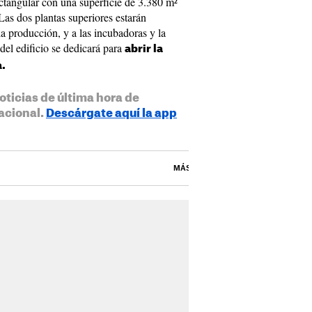
ectangular con una superficie de 3.380 m²
Las dos plantas superiores estarán
 la producción, y a las incubadoras y la
del edificio se dedicará para
abrir la
a.
oticias de última hora de
acional.
Descárgate aquí la app
MÁS