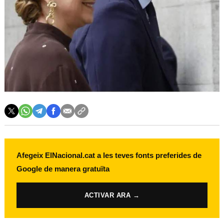
Afegeix ElNacional.cat a les teves fonts preferides de
Google de manera gratuïta
ACTIVAR ARA →