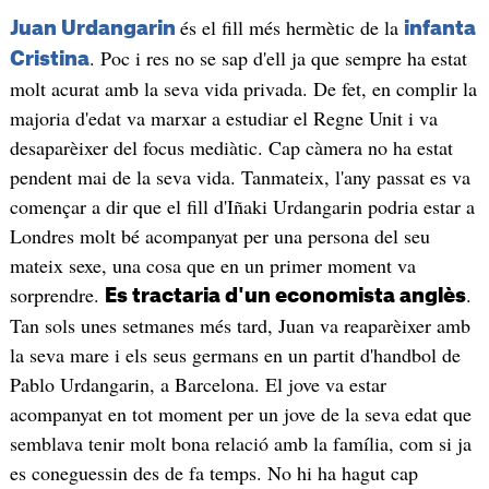
és el fill més hermètic de la
Juan Urdangarin
infanta
. Poc i res no se sap d'ell ja que sempre ha estat
Cristina
molt acurat amb la seva vida privada. De fet, en complir la
majoria d'edat va marxar a estudiar el Regne Unit i va
desaparèixer del focus mediàtic. Cap càmera no ha estat
pendent mai de la seva vida. Tanmateix, l'any passat es va
començar a dir que el fill d'Iñaki Urdangarin podria estar a
Londres molt bé acompanyat per una persona del seu
mateix sexe, una cosa que en un primer moment va
sorprendre.
.
Es tractaria d'un economista anglès
Tan sols unes setmanes més tard, Juan va reaparèixer amb
la seva mare i els seus germans en un partit d'handbol de
Pablo Urdangarin, a Barcelona. El jove va estar
acompanyat en tot moment per un jove de la seva edat que
semblava tenir molt bona relació amb la família, com si ja
es coneguessin des de fa temps. No hi ha hagut cap