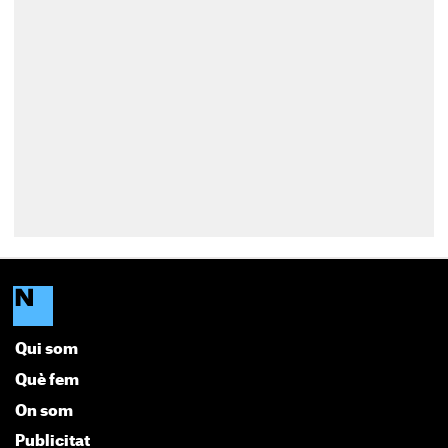
Qui som
Què fem
On som
Publicitat