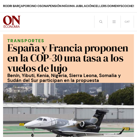
RODRI BARÇA
PORCINO OSONA
PENSIÓN MÁXIMA JUBILACIÓN
CELLERS DOMENYS
COCHES 
TRANSPORTES
España y Francia proponen
en la COP-30 una tasa a los
vuelos de lujo
Benín, Yibuti, Kenia, Nigeria, Sierra Leona, Somalia y
Sudán del Sur participan en la propuesta