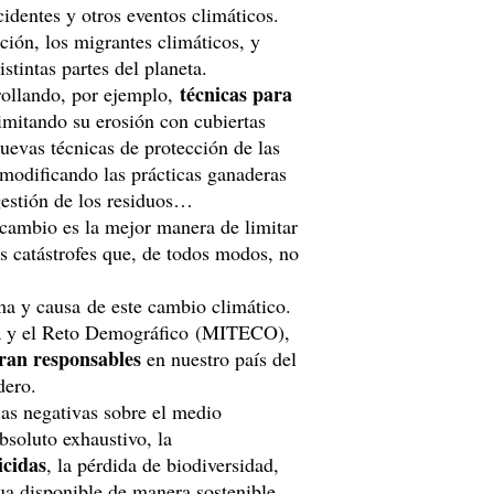
ccidentes y otros eventos climáticos.
ción, los migrantes climáticos, y
istintas partes del planeta.
técnicas para
rollando, por ejemplo,
limitando su erosión con cubiertas
uevas técnicas de protección de las
 modificando las prácticas ganaderas
 gestión de los residuos…
 cambio es la mejor manera de limitar
 catástrofes que, de todos modos, no
ima y causa de este cambio climático.
ica y el Reto Demográfico (MITECO),
eran responsables
en nuestro país del
dero.
ias negativas sobre el medio
bsoluto exhaustivo, la
icidas
, la pérdida de biodiversidad,
a disponible de manera sostenible,