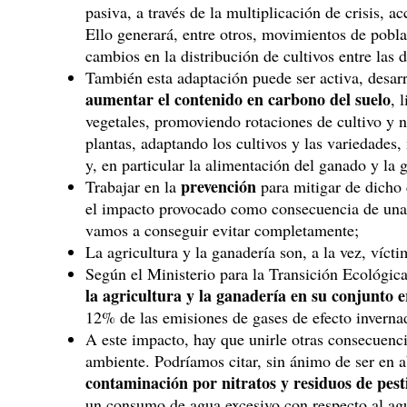
pasiva, a través de la multiplicación de crisis, a
Ello generará, entre otros, movimientos de pobla
cambios en la distribución de cultivos entre las d
También esta adaptación puede ser activa, desar
aumentar el contenido en carbono del suelo
, 
vegetales, promoviendo rotaciones de cultivo y n
plantas, adaptando los cultivos y las variedades,
y, en particular la alimentación del ganado y la
prevención
Trabajar en la
para mitigar de dicho
el impacto provocado como consecuencia de unas
vamos a conseguir evitar completamente;
La agricultura y la ganadería son, a la vez, víct
Según el Ministerio para la Transición Ecológ
la agricultura y la ganadería en su conjunto 
12% de las emisiones de gases de efecto inverna
A este impacto, hay que unirle otras consecuenc
ambiente. Podríamos citar, sin ánimo de ser en a
contaminación por nitratos y residuos de pest
un consumo de agua excesivo con respecto al agu