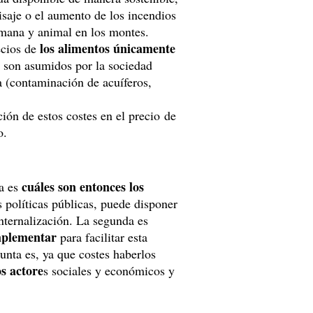
isaje o el aumento de los incendios
humana y animal en los montes.
los alimentos únicamente
ecios de
to son asumidos por la sociedad
za (contaminación de acuíferos,
ción de estos costes en el precio de
o.
cuáles son entonces los
ra es
s políticas públicas, puede disponer
internalización. La segunda es
mplementar
para facilitar esta
gunta es, ya que costes haberlos
os actore
s sociales y económicos y