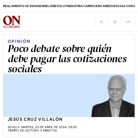
REGLAMENTO UE ENVASES
MELIÁ
REVOLUT
INDUSTRIA CARROCERA ARBÚCIES
CASA CON PI
OPINIÓN
Poco debate sobre quién
debe pagar las cotizaciones
sociales
JESÚS CRUZ VILLALÓN
SEVILLA. MARTES, 23 DE ABRIL DE 2024. 05:30
TIEMPO DE LECTURA: 5 MINUTOS