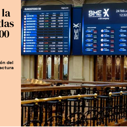
 la
das
500
ión del
factura