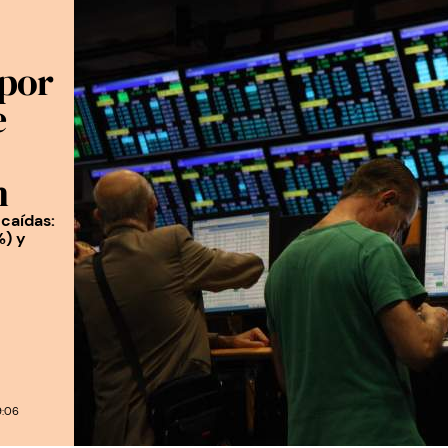
 por
e
n
 caídas:
%) y
9:06