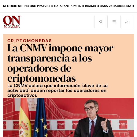
NEGOCIO SILENCIOSO PRAT
VICHY CATALAN
TRUMP
INTERCAMBIO CASA VACACIONES
IA
TRA
CRIPTOMONEDAS
La CNMV impone mayor
transparencia a los
operadores de
criptomonedas
La CNMV aclara que información 'clave de su
actividad' deben reportar los operadores en
criptoactivos