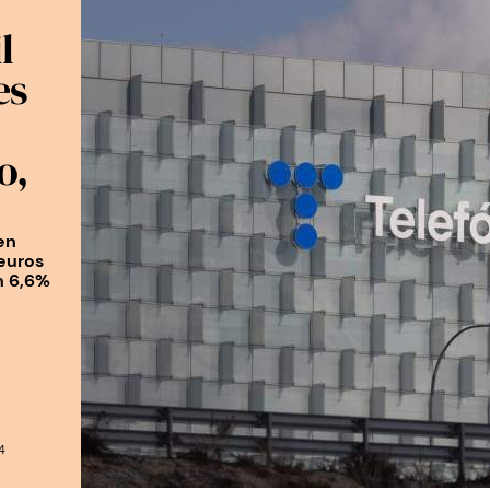
l
es
o,
en
 euros
n 6,6%
4